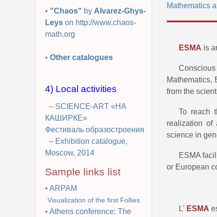
Mathematics an
•
"Chaos"
by
Alvarez-Ghys-
Leys
on http://www.chaos-
math.org
ESMA
is a
•
Other catalogues
Conscious 
Mathematics, 
4) Local activities
from the scien
–
SCIENCE-ART «НА
To reach t
КАШИРКЕ»
realization of
Фестиваль образостроения
science in gen
–
Exhibition catalogue,
Moscow, 2014
ESMA facili
or European c
Sample links list
•
ARPAM
Visualization of the first Follies.
L'
ESMA
es
•
Athens conference: The