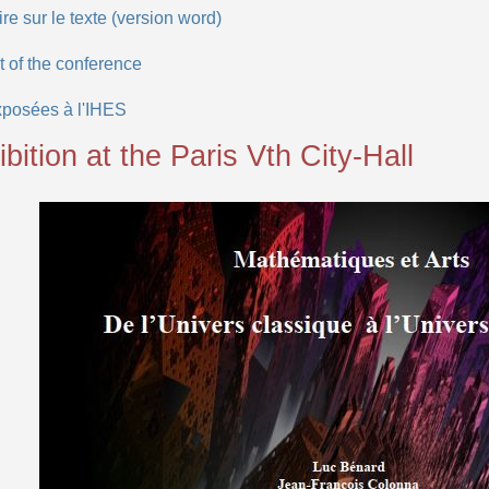
e sur le texte (version word)
 of the conference
posées à l'IHES
bition at the Paris Vth City-Hall