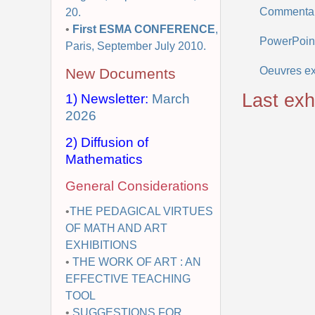
Commentair
20.
•
First ESMA CONFERENCE
,
PowerPoint
Paris, September July 2010.
Oeuvres ex
New Documents
Last exhi
1) Newsletter:
March
2026
2) Diffusion of
Mathematics
General Considerations
•
THE PEDAGICAL VIRTUES
OF MATH AND ART
EXHIBITIONS
•
THE WORK OF ART : AN
EFFECTIVE TEACHING
TOOL
•
SUGGESTIONS FOR