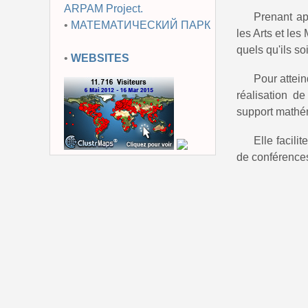
ARPAM Project.
Prenant ap
•
МАТЕМАТИЧЕСКИЙ ПАРК
les Arts et le
quels qu'ils s
•
WEBSITES
Pour attein
réalisation de
support mathém
Elle facili
de conférence