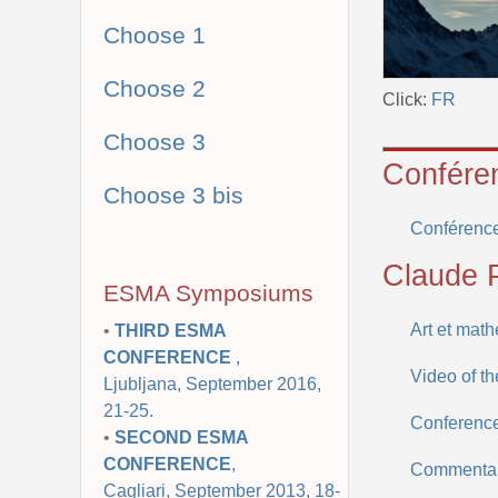
Choose 1
Choose 2
Click:
FR
Choose 3
Confére
Choose 3 bis
Conférence 
Claude P
ESMA Symposiums
Art et math
•
THIRD ESMA
CONFERENCE
,
Video of t
Ljubljana, September 2016,
21-25.
Conference
•
SECOND ESMA
CONFERENCE
,
Commentair
Cagliari, September 2013, 18-